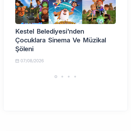
Kestel Belediyesi'nden
K
Çocuklara Sinema Ve Müzikal
v
Şöleni
07/08/2026