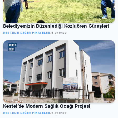
Belediyemizin Düzenlediği Kozluören Güreşleri
KESTEL'E DEĞER HIKAYELER
•
6 ay önce
Kestel’de Modern Sağlık Ocağı Projesi
KESTEL'E DEĞER HIKAYELER
•
6 ay önce