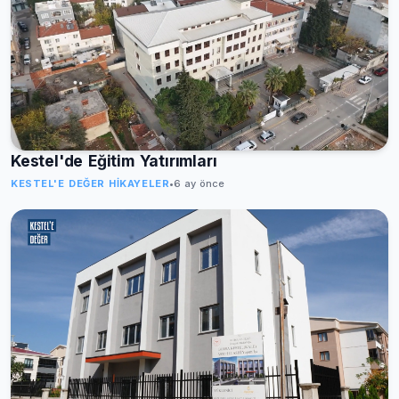
Kestel'de Eğitim Yatırımları
KESTEL'E DEĞER HIKAYELER
•
6 ay önce