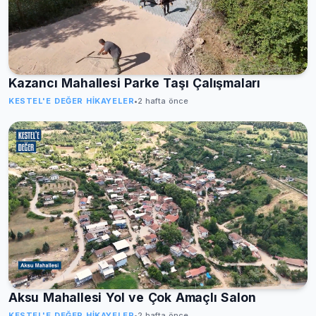
Kazancı Mahallesi Parke Taşı Çalışmaları
KESTEL'E DEĞER HIKAYELER
•
2 hafta önce
Aksu Mahallesi Yol ve Çok Amaçlı Salon
KESTEL'E DEĞER HIKAYELER
•
2 hafta önce