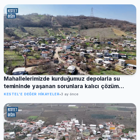
Mahallelerimizde kurduğumuz depolarla su
temininde yaşanan sorunlara kalıcı çözüm
üretiyoruz
KESTEL'E DEĞER HIKAYELER
•
3 ay önce