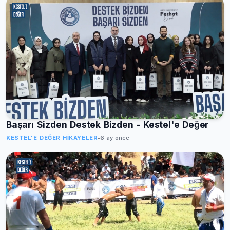
Başarı Sizden Destek Bizden - Kestel'e Değer
KESTEL'E DEĞER HIKAYELER
•
6 ay önce