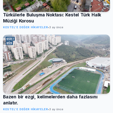
Türkülerle Buluşma Noktası: Kestel Türk Halk
Müziği Korosu
KESTEL'E DEĞER HIKAYELER
•
3 ay önce
Bazen bir ezgi, kelimelerden daha fazlasını
anlatır.
KESTEL'E DEĞER HIKAYELER
•
3 ay önce