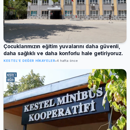
Çocuklarımızın eğitim yuvalarını daha güvenli,
daha sağlıklı ve daha konforlu hale getiriyoruz.
KESTEL'E DEĞER HIKAYELER
•
4 hafta önce