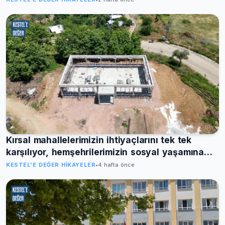
Kırsal mahallelerimizin ihtiyaçlarını tek tek
karşılıyor, hemşehrilerimizin sosyal yaşamına
değer katacak yatırımları hayata geçiriyoruz
KESTEL'E DEĞER HIKAYELER
•
4 hafta önce