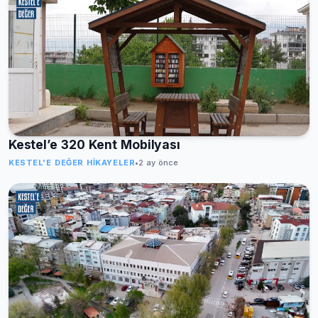
Kestel’e 320 Kent Mobilyası
KESTEL'E DEĞER HIKAYELER
•
2 ay önce