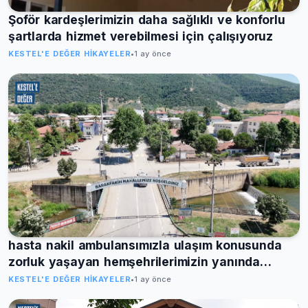
Şoför kardeşlerimizin daha sağlıklı ve konforlu
şartlarda hizmet verebilmesi için çalışıyoruz
KESTEL'E DEĞER HIKAYELER
•
1 ay önce
hasta nakil ambulansımızla ulaşım konusunda
zorluk yaşayan hemşehrilerimizin yanında
oluyoruz
KESTEL'E DEĞER HIKAYELER
•
1 ay önce