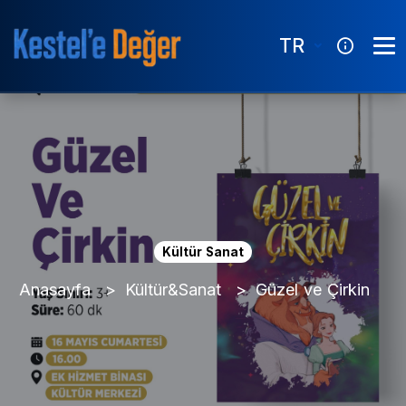
TR
Kültür Sanat
Anasayfa
Kültür&Sanat
Güzel ve Çirkin